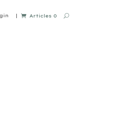
gin
|
Articles 0